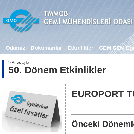
Odamız
Dokümanlar
Etkinlikler
GEMİSEM Eğit
> Anasayfa
50. Dönem Etkinlikler
EUROPORT T
Önceki Döneml