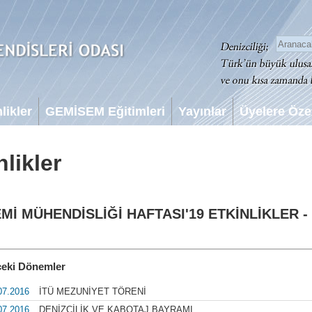
likler
GEMİSEM Eğitimleri
Yayınlar
Üyelere Öze
likler
Mİ MÜHENDİSLİĞİ HAFTASI'19 ETKİNLİKLER -
eki Dönemler
07.2016
İTÜ MEZUNİYET TÖRENİ
07.2016
DENİZCİLİK VE KABOTAJ BAYRAMI