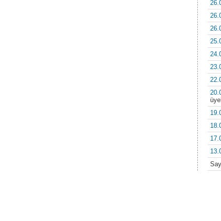
26.
26.
26.
25.
24.
23.
22.
20.
üyel
19.
18.
17.
13.
Sa