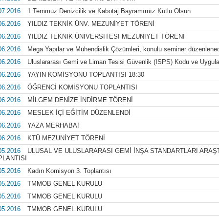
07.2016
1 Temmuz Denizcilik ve Kabotaj Bayramımız Kutlu Olsun
06.2016
YILDIZ TEKNİK ÜNV. MEZUNİYET TÖRENİ
06.2016
YILDIZ TEKNİK ÜNİVERSİTESİ MEZUNİYET TÖRENİ
06.2016
Mega Yapılar ve Mühendislik Çözümleri, konulu seminer düzenlenec
06.2016
Uluslararası Gemi ve Liman Tesisi Güvenlik (ISPS) Kodu ve Uygula
06.2016
YAYIN KOMİSYONU TOPLANTISI 18:30
06.2016
ÖĞRENCİ KOMİSYONU TOPLANTISI
06.2016
MİLGEM DENİZE İNDİRME TÖRENİ
06.2016
MESLEK İÇİ EĞİTİM DÜZENLENDİ
06.2016
YAZA MERHABA!
06.2016
KTÜ MEZUNİYET TÖRENİ
05.2016
ULUSAL VE ULUSLARARASI GEMİ İNŞA STANDARTLARI ARAŞ
PLANTISI
05.2016
Kadın Komisyon 3. Toplantısı
05.2016
TMMOB GENEL KURULU
05.2016
TMMOB GENEL KURULU
05.2016
TMMOB GENEL KURULU