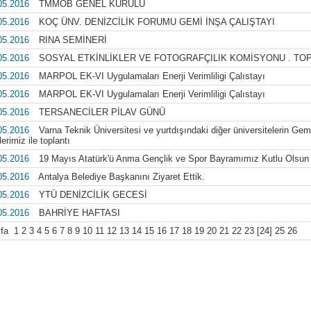
05.2016
TMMOB GENEL KURULU
05.2016
KOÇ ÜNV. DENİZCİLİK FORUMU GEMİ İNŞA ÇALIŞTAYI
05.2016
RINA SEMİNERİ
05.2016
SOSYAL ETKİNLİKLER VE FOTOGRAFÇILIK KOMİSYONU . TOP
05.2016
MARPOL EK-VI Uygulamaları Enerji Verimliligi Çalıstayı
05.2016
MARPOL EK-VI Uygulamaları Enerji Verimliligi Çalıstayı
05.2016
TERSANECİLER PİLAV GÜNÜ
05.2016
Varna Teknik Üniversitesi ve yurtdışındaki diğer üniversitelerin Ge
erimiz ile toplantı
05.2016
19 Mayıs Atatürk'ü Anma Gençlik ve Spor Bayramımız Kutlu Olsun
05.2016
Antalya Belediye Başkanını Ziyaret Ettik.
05.2016
YTÜ DENİZCİLİK GECESİ
05.2016
BAHRİYE HAFTASI
yfa
1
2
3
4
5
6
7
8
9
10
11
12
13
14
15
16
17
18
19
20
21
22
23
[24]
25
26