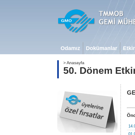
Odamız
Dokümanlar
Etkin
> Anasayfa
50. Dönem Etkin
GE
Önc
14.
01.