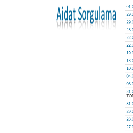
01.
29.
29.
25.
22.
22.
19.
18.
10.
04.
03.
31.
TO
31.
29.
28.
27.