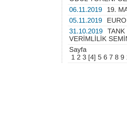
06.11.2019
19. M
05.11.2019
EUROP
31.10.2019
TANK
VERİMLİLİK SEMİ
Sayfa
1
2
3
[4]
5
6
7
8
9