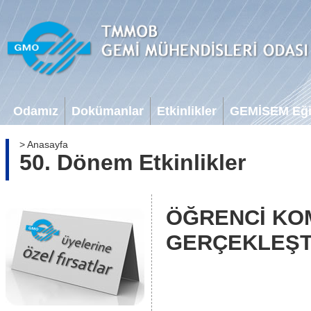
Odamız
Dokümanlar
Etkinlikler
GEMİSEM Eğit
> Anasayfa
50. Dönem Etkinlikler
ÖĞRENCİ KO
GERÇEKLEŞT