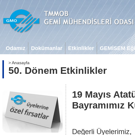
Odamız
Dokümanlar
Etkinlikler
GEMİSEM Eğit
> Anasayfa
50. Dönem Etkinlikler
19 Mayıs Atat
Bayramımız K
Değerli Üyelerimiz,