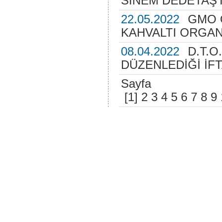
SİNEM DEDETAŞ'I
22.05.2022
GMO 
KAHVALTI ORGA
08.04.2022
D.T.O.
DÜZENLEDİĞİ İF
Sayfa
[1]
2
3
4
5
6
7
8
9