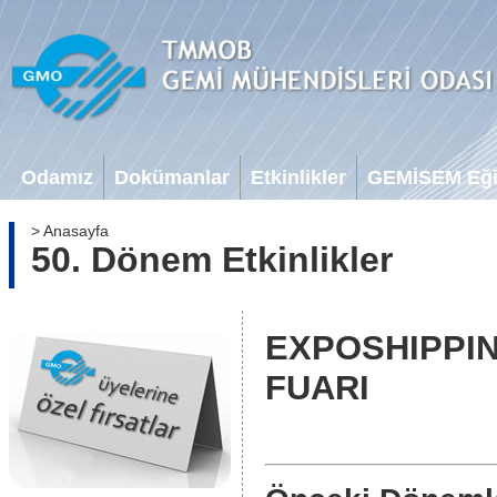
Odamız
Dokümanlar
Etkinlikler
GEMİSEM Eğit
> Anasayfa
50. Dönem Etkinlikler
EXPOSHIPPIN
FUARI