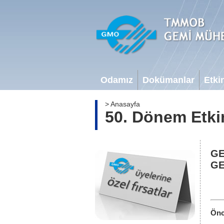
Odamız
Dokümanlar
Etkin
> Anasayfa
50. Dönem Etkin
GE
GE
Önc