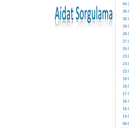
04.
30.
30.
29.
28.
27.
25.
23.
23.
23.
19.
19.
17.
16.
16.
14.
09.