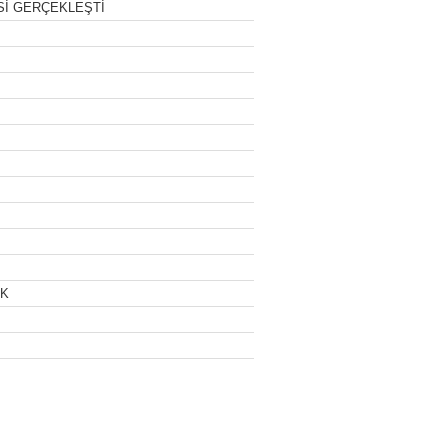
RSİ GERÇEKLEŞTİ
IK