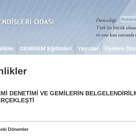
likler
GEMİSEM Eğitimleri
Yayınlar
Üyelere Öze
likler
Mİ DENETİMİ VE GEMİLERİN BELGELENDİRİL
RÇEKLEŞTİ
eki Dönemler