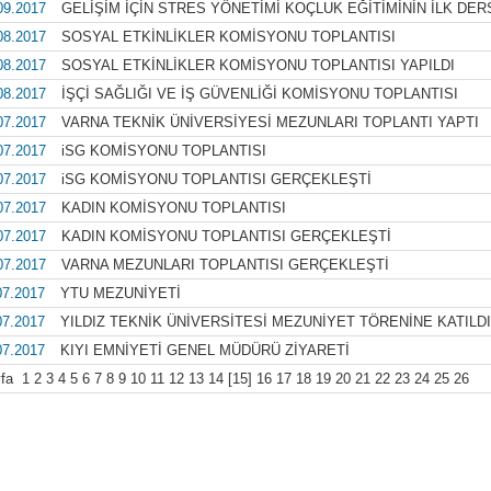
09.2017
GELİŞİM İÇİN STRES YÖNETİMİ KOÇLUK EĞİTİMİNİN İLK DE
08.2017
SOSYAL ETKİNLİKLER KOMİSYONU TOPLANTISI
08.2017
SOSYAL ETKİNLİKLER KOMİSYONU TOPLANTISI YAPILDI
08.2017
İŞÇİ SAĞLIĞI VE İŞ GÜVENLİĞİ KOMİSYONU TOPLANTISI
07.2017
VARNA TEKNİK ÜNİVERSİYESİ MEZUNLARI TOPLANTI YAPTI
07.2017
iSG KOMİSYONU TOPLANTISI
07.2017
iSG KOMİSYONU TOPLANTISI GERÇEKLEŞTİ
07.2017
KADIN KOMİSYONU TOPLANTISI
07.2017
KADIN KOMİSYONU TOPLANTISI GERÇEKLEŞTİ
07.2017
VARNA MEZUNLARI TOPLANTISI GERÇEKLEŞTİ
07.2017
YTU MEZUNİYETİ
07.2017
YILDIZ TEKNİK ÜNİVERSİTESİ MEZUNİYET TÖRENİNE KATILD
07.2017
KIYI EMNİYETİ GENEL MÜDÜRÜ ZİYARETİ
yfa
1
2
3
4
5
6
7
8
9
10
11
12
13
14
[15]
16
17
18
19
20
21
22
23
24
25
26