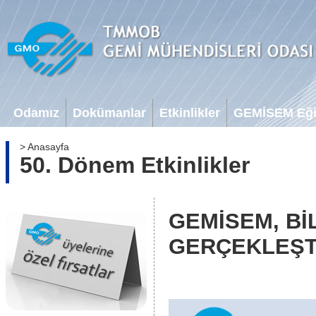
Odamız
Dokümanlar
Etkinlikler
GEMİSEM Eğit
> Anasayfa
50. Dönem Etkinlikler
GEMİSEM, BİL
GERÇEKLEŞT