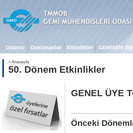
Odamız
Dokümanlar
Etkinlikler
GEMİSEM Eğit
> Anasayfa
50. Dönem Etkinlikler
GENEL ÜYE T
Önceki Döneml