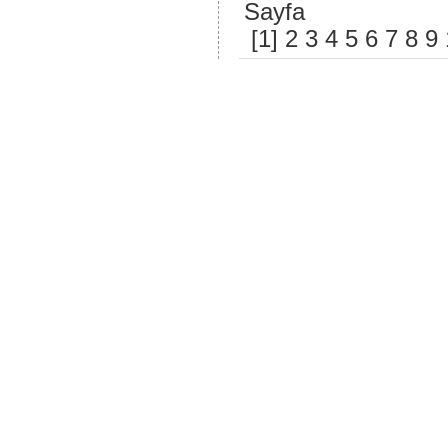
Sayfa
[1]
2
3
4
5
6
7
8
9