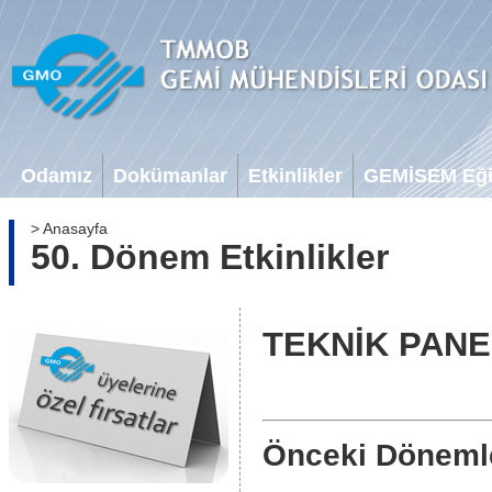
Odamız
Dokümanlar
Etkinlikler
GEMİSEM Eğit
> Anasayfa
50. Dönem Etkinlikler
TEKNİK PAN
Önceki Döneml