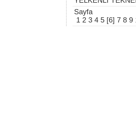
YELKENLİ TEKNE
Sayfa
1
2
3
4
5
[6]
7
8
9