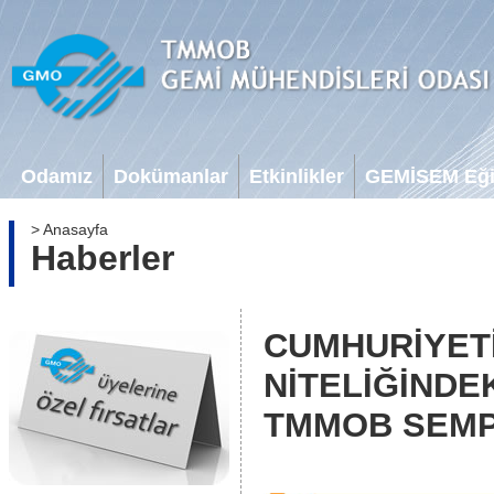
Odamız
Dokümanlar
Etkinlikler
GEMİSEM Eğit
> Anasayfa
Haberler
CUMHURİYETİ
NİTELİĞİNDE
TMMOB SEM