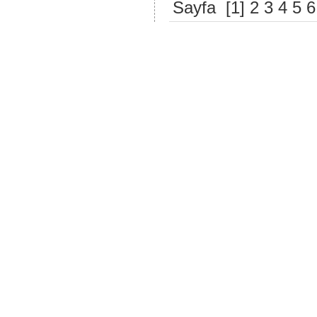
Sayfa [1]
2
3
4
5
6