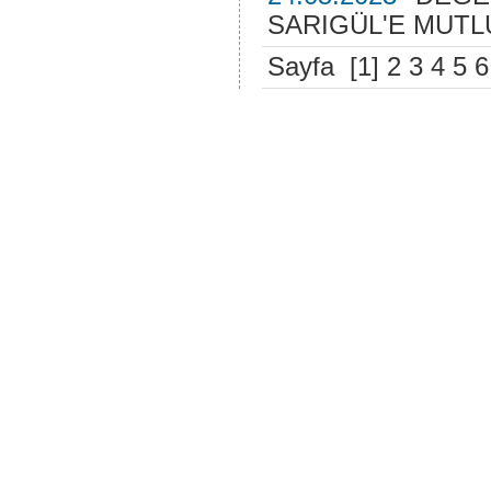
SARIGÜL'E MUTL
Sayfa [1]
2
3
4
5
6