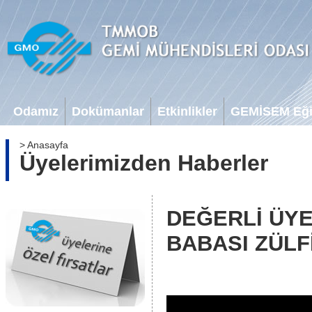
Odamız
Dokümanlar
Etkinlikler
GEMİSEM Eğit
> Anasayfa
Üyelerimizden Haberler
DEĞERLİ ÜYE
BABASI ZÜLF