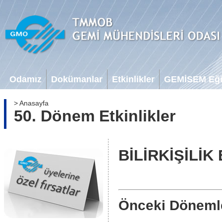
Odamız
Dokümanlar
Etkinlikler
GEMİSEM Eğit
> Anasayfa
50. Dönem Etkinlikler
BİLİRKİŞİLİK 
Önceki Döneml