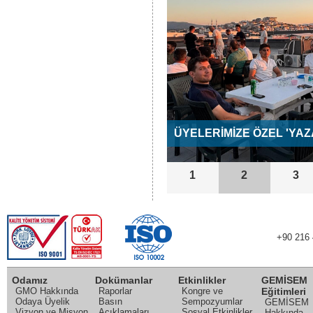
ÜYELERİMİZE ÖZEL 'YAZ
1
2
3
+90 216 
Odamız
Dokümanlar
Etkinlikler
GEMİSEM
GMO Hakkında
Raporlar
Kongre ve
Eğitimleri
Odaya Üyelik
Basın
Sempozyumlar
GEMİSEM
Vizyon ve Misyon
Açıklamaları
Sosyal Etkinlikler
Hakkında