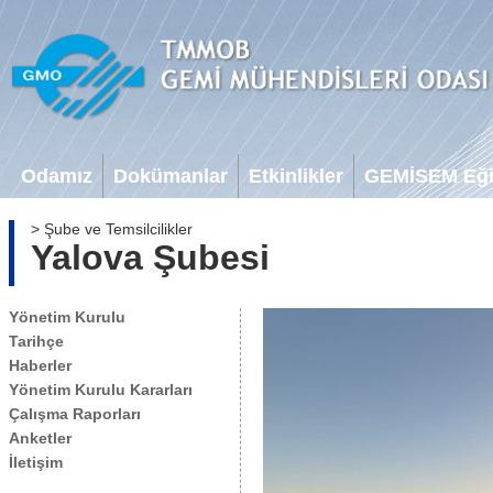
Odamız
Dokümanlar
Etkinlikler
GEMİSEM Eğit
> Şube ve Temsilcilikler
Yalova Şubesi
Yönetim Kurulu
Tarihçe
Haberler
Yönetim Kurulu Kararları
Çalışma Raporları
Anketler
İletişim