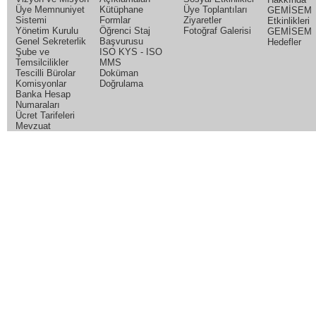
Üye Memnuniyet
Kütüphane
Üye Toplantıları
GEMİSEM
Sistemi
Formlar
Ziyaretler
Etkinlikleri
Yönetim Kurulu
Öğrenci Staj
Fotoğraf Galerisi
GEMİSEM
Genel Sekreterlik
Başvurusu
Hedefler
Şube ve
ISO KYS - ISO
Temsilcilikler
MMS
Tescilli Bürolar
Doküman
Komisyonlar
Doğrulama
Banka Hesap
Numaraları
Ücret Tarifeleri
Mevzuat